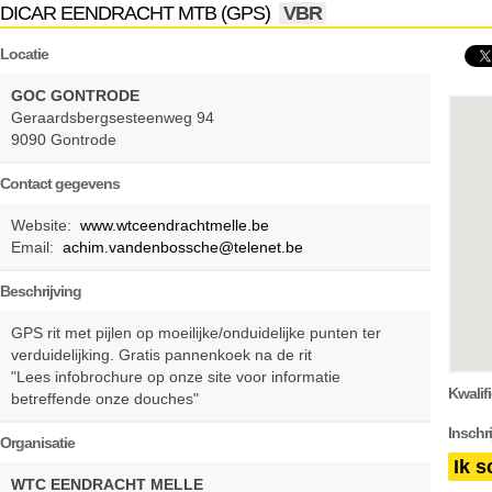
DICAR EENDRACHT MTB (GPS)
VBR
Locatie
GOC GONTRODE
Geraardsbergsesteenweg 94
9090 Gontrode
Contact gegevens
Website:
www.wtceendrachtmelle.be
Email:
achim.vandenbossche@telenet.be
Beschrijving
GPS rit met pijlen op moeilijke/onduidelijke punten ter
verduidelijking. Gratis pannenkoek na de rit
"Lees infobrochure op onze site voor informatie
Kwalifi
betreffende onze douches"
Inschr
Organisatie
Ik s
WTC EENDRACHT MELLE