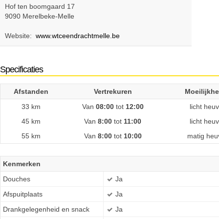
Hof ten boomgaard 17
9090 Merelbeke-Melle
Website:
www.wtceendrachtmelle.be
Specificaties
Afstanden
Vertrekuren
Moeilijkh
33 km
Van
08:00
tot
12:00
licht heu
45 km
Van
8:00
tot
11:00
licht heu
55 km
Van
8:00
tot
10:00
matig heu
Kenmerken
Douches
Ja
Afspuitplaats
Ja
Drankgelegenheid en snack
Ja