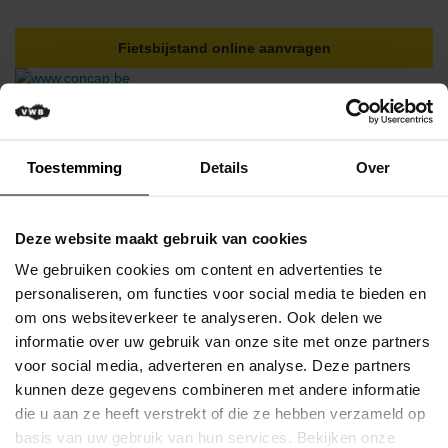
Verkeersregels
Fietsbijstand online aanvragen
Media
&
wedstrijden
Klassementen
Toestemming
Details
Over
Miss
Flandrienne
Nog geen lid bij de grootste
VWB
Deze website maakt gebruik van cookies
Nieuws
wielerbond van Vlaanderen?
We gebruiken cookies om content en advertenties te
SCHRIJF JEZELF EN JE
Actueel
personaliseren, om functies voor social media te bieden en
om ons websiteverkeer te analyseren. Ook delen we
GEZIN DAN NU IN VOOR
Artikels
informatie over uw gebruik van onze site met onze partners
SLECHTS €40
voor social media, adverteren en analyse. Deze partners
Veelgestelde
/JAAR
kunnen deze gegevens combineren met andere informatie
vragen
/
die u aan ze heeft verstrekt of die ze hebben verzameld op
nu inschrijven
FAQ
basis van uw gebruik van hun services. Bekijken onze