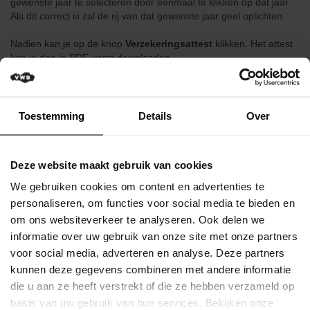
gewenste jaar te selecteren door éénmaal te klikken op dat jaar.
het
Als dit correct is zal de rij van dat gewenste jaar geel oplichten.
gezin
Nadien kan je op de knop
Verzekeringsattest
klikken. Het attest
Kortingen
kan je dan in PDF-vorm downloaden.
voor
leden
GEZINSLEDEN TOEVOEGEN
Opleidingen
Toestemming
Details
Over
Om extra gezinsleden toe te voegen aan je lidmaatschap kan je
Technische
onderstaande stappen ondernemen
info
U hoeft zicht eerst en vooral aan te melden op deze website met
over
uw login en passwoord. Vervolgens klikt u op het menu-item
Deze website maakt gebruik van cookies
de
'MIJN BEHEER'. Dan selecteer je het item 'LEDEN'. Dan selecteer
We gebruiken cookies om content en advertenties te
fiets
je boven de huidige gezinssituatie het groene knopje met de
personaliseren, om functies voor social media te bieden en
benaming 'toevoegen' - tenslotte verschijnt er een invulformulier
Fietshandelnetwerk
waar je de gezinsleden kan ingeven.
om ons websiteverkeer te analyseren. Ook delen we
informatie over uw gebruik van onze site met onze partners
Fietsvriendelijke
CLUBLEDEN VERLENGEN
voor social media, adverteren en analyse. Deze partners
etablissementen
kunnen deze gegevens combineren met andere informatie
Enkel voor Clubverantwoordelijken.
VWB
die u aan ze heeft verstrekt of die ze hebben verzameld op
Om de leden van je club te verlengen kan je onderstaande
Wielerkledij
basis van uw gebruik van hun services. Bekijken onze