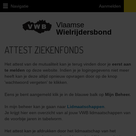
Navigatie
Aanmelden
Home
Vlaamse
Lid
Wielrijdersbond
Worden
ATTEST ZIEKENFONDS
Ledenvoordelen
Verzekering
Het attest van de mutualiteit kan je terug vinden door je
eerst aan
te melden
op deze website. Indien je je logingegevens niet meer
Fietsbijstand
heeft kan je deze altijd opnieuw opvragen door op de knop
'wachtwoord vergeten' te klikken.
Info
attest
Eens je bent aangemeld klik je in de blauwe balk op
Mijn Beheer.
ziekenfonds
In mijn beheer kan je gaan naar
Lidmaatschappen
.
Magazine
Je krijgt hier een overzicht van al jouw VWB lidmaatschappen van
de voorbije jaren in tabelvorm.
Lidmaatschap
voor
Het attest kan je afdrukken door het lidmaatschap van het
heel