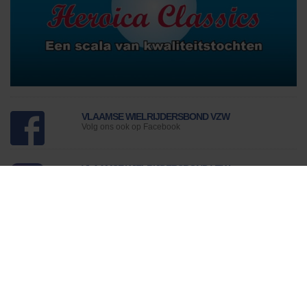
Downloads
Contact
VLAAMSE WIELRIJDERSBOND VZW
Volg ons ook op Facebook
VLAAMSE WIELRIJDERSBOND VZW
Volg ons ook op Instagram