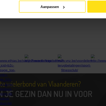
Aanpassen
tste wielerbond van Vlaanderen?
N JE GEZIN DAN NU IN VOOR