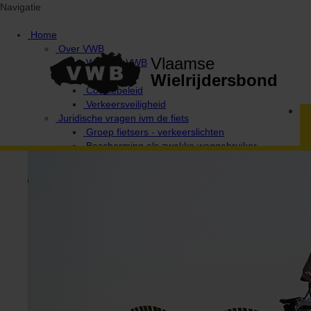
Navigatie
Home
Over VWB
Vlaamse
Waarom VWB
Privacy
Wielrijdersbond
Cookiebeleid
Verkeersveiligheid
Juridische vragen ivm de fiets
Groep fietsers - verkeerslichten
Bescherming als zwakke weggebruiker
Provinciale afgevaardigden en uitleendiensten
Ethiek / Integriteit / Verkeersregels
Fiets Wijs!
Campagne Fietsen in harmonie
De 10 geboden van de wielertoerist / MTB'er
Verkeerswetgeving voor fietsers
Antidoping
Verantwoordelijke Integriteit / Ethiek
Media & wedstrijden
VWB Foto-Challenges
Foto-challenge 2020