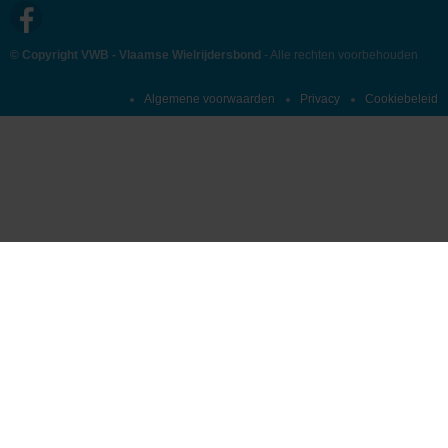
© Copyright VWB - Vlaamse Wielrijdersbond
- Alle rechten voorbehouden
Algemene voorwaarden
Privacy
Cookiebeleid