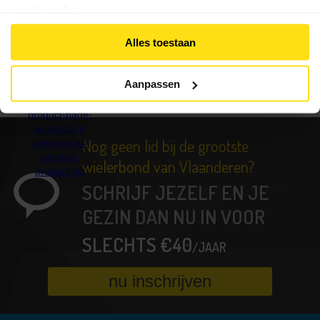
cookie policy
.
Controle
lidmaatschap
Alles toestaan
Lid
Worden
Aanpassen
Ledenvoordelen
Verzekering
Nog geen lid bij de grootste
Kalender
wielerbond van Vlaanderen?
SCHRIJF JEZELF EN JE
Clubs
GEZIN DAN NU IN VOOR
Downloads
SLECHTS €40
Contact
/JAAR
nu inschrijven