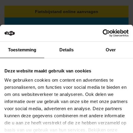
Verkeersregels
Fietsbijstand online aanvragen
Media
&
wedstrijden
Klassementen
Toestemming
Details
Over
Miss
Flandrienne
VWB
Deze website maakt gebruik van cookies
Nieuws
We gebruiken cookies om content en advertenties te
Actueel
personaliseren, om functies voor social media te bieden en
om ons websiteverkeer te analyseren. Ook delen we
VLAAMSE WIELRIJDERSBOND VZW
Artikels
Volg ons ook op Facebook
informatie over uw gebruik van onze site met onze partners
voor social media, adverteren en analyse. Deze partners
Veelgestelde
kunnen deze gegevens combineren met andere informatie
vragen
VLAAMSE WIELRIJDERSBOND VZW
/
die u aan ze heeft verstrekt of die ze hebben verzameld op
Volg ons ook op Instagram
FAQ
basis van uw gebruik van hun services. Bekijken onze