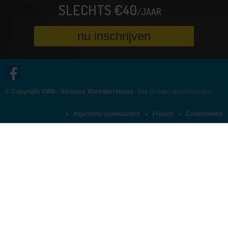
SLECHTS €40
/JAAR
Contact
nu inschrijven
© Copyright VWB - Vlaamse Wielrijdersbond
- Alle rechten voorbehouden
Algemene voorwaarden
Privacy
Cookiebeleid