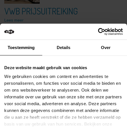
Verkeersregels
VWB PRIJSUITREIKING
Media
&
Lees meer
wedstrijden
VWB
Foto-
Fietsbijstand online aanvragen
Toestemming
Details
Over
Challenges
VWB
Prijsuitreiking
Deze website maakt gebruik van cookies
We gebruiken cookies om content en advertenties te
Klassementen
personaliseren, om functies voor social media te bieden en
Miss
om ons websiteverkeer te analyseren. Ook delen we
Flandrienne
informatie over uw gebruik van onze site met onze partners
voor social media, adverteren en analyse. Deze partners
VWB
kunnen deze gegevens combineren met andere informatie
Nieuws
die u aan ze heeft verstrekt of die ze hebben verzameld op
Actueel
basis van uw gebruik van hun services. Bekijken onze
VLAAMSE WIELRIJDERSBOND VZW