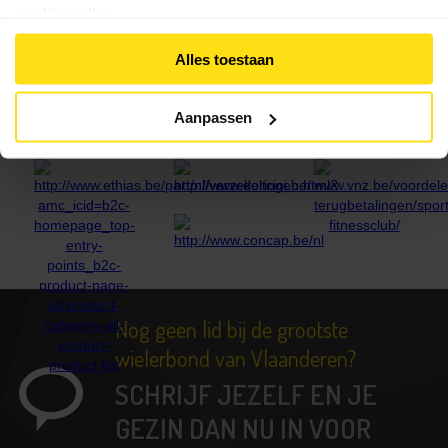
cookie policy
.
Volg ons ook op Facebook
Artikels
Alles toestaan
Veelgestelde
VLAAMSE WIELRIJDERSBOND VZW
vragen
Volg ons ook op Instagram
/
Aanpassen
FAQ
Controle
lidmaatschap
Lid
Worden
Ledenvoordelen
Verzekering
Nog geen lid bij de grootste
wielerbond van Vlaanderen?
Kalender
SCHRIJF JEZELF EN JE
Clubs
GEZIN DAN NU IN VOOR
Downloads