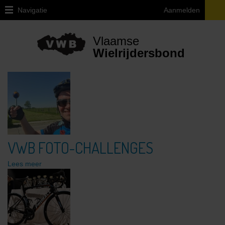
Navigatie
Aanmelden
Home
Vlaamse
Over
Wielrijdersbond
VWB
Juridische
vragen
ivm
de
fiets
Provinciale
VWB FOTO-CHALLENGES
afgevaardigden
en
Lees meer
uitleendiensten
Ethiek
/
Integriteit
/