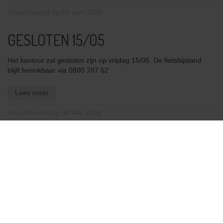
Gepubliceerd op 15 Juni 2026
GESLOTEN 15/05
Het kantoor zal gesloten zijn op vrijdag 15/05. De fietsbijstand
blijft bereikbaar via 0800 787 62
Lees meer
Gepubliceerd op 08 Mei 2026
« Oudere berichten
Fietsbijstand online aanvragen