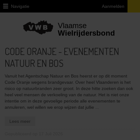
Navigatie
Aanmelden
Home
Vlaamse
Over
Wielrijdersbond
VWB
CODE ORANJE - EVENEMENTEN
Juridische
vragen
NATUUR EN BOS
ivm
de
fiets
Vanuit het Agentschap Natuur en Bos heerst er op dit moment
Code Oranje wegens brandgevaar. Over heel Vlaanderen is het
Provinciale
risico op natuurbranden zeer groot. In deze hitte zoeken dan ook
afgevaardigden
heel veel mensen de verkoeling van de natuur. Het is niet onze
en
intentie om in deze gevoelige periode alle evenementen te
uitleendiensten
annuleren, wel willen we erop wijzen dat jullie ...
Ethiek
Lees meer
/
Integriteit
Gepubliceerd op 17 Juli 2026
/