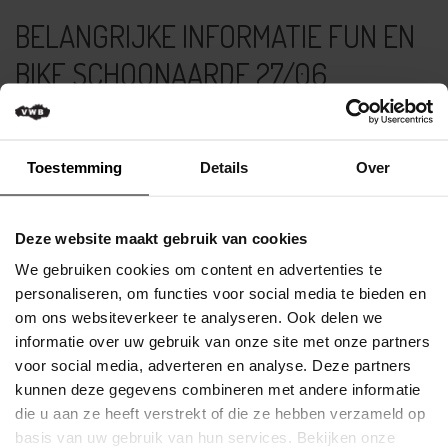
Verkeersregels
BELANGRIJKE INFORMATIE FUN EN
Media
BIKE SCHOONAARDE 27/06
&
wedstrijden
Op zaterdag 27 juni vindt de Fun en Bike te Schoonaarde plaats.
Klassementen
Gezien de voorspelde hoge temperaturen heeft de organisatie
verschillende extra maatregelen genomen om het evenement
Toestemming
Details
Over
Miss
voor alle deelnemers zo veilig en comfortabel mogelijk te laten
Flandrienne
verlopen: Er worden op verschillende locaties vernevelpunten
voorzien om af te koelen. Drink voldoende ...
VWB
Deze website maakt gebruik van cookies
Nieuws
Lees meer
We gebruiken cookies om content en advertenties te
Actueel
personaliseren, om functies voor social media te bieden en
Gepubliceerd op 26 Juni 2026
om ons websiteverkeer te analyseren. Ook delen we
Artikels
informatie over uw gebruik van onze site met onze partners
BELANGRIJKE INFORMATIE ALDEN
voor social media, adverteren en analyse. Deze partners
Veelgestelde
BIESEN CLASSIC 27/06
kunnen deze gegevens combineren met andere informatie
vragen
/
die u aan ze heeft verstrekt of die ze hebben verzameld op
FAQ
Op zaterdag 27 juni vindt de Alden Biesen Classic plaats. Gezien
basis van uw gebruik van hun services. Bekijken onze