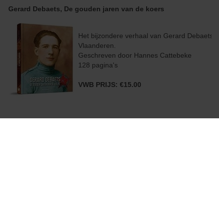
Gerard Debaets, De gouden jaren van de koers
Downloads
Contact
Het bijzondere verhaal van Gerard Debaets u
Vlaanderen.
Geschreven door Hannes Cattebeke
128 pagina's
VWB PRIJS: €15.00
100 x De Ronde
- Een must voor wie wil meepraten over de
- Door Rik Vanwalleghem, Bo Decramer, Ti
- Formaat: 20 x 16 cm, staand
- Full color. 144 pagina’s. Met harde kaft
VWB PRIJS: €15.95