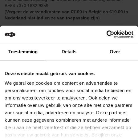
het
BE84 7370 1882 9359
gezin
(
Vergeet de verzendkosten van €7.00 in België en €10.00 in
Nederland niet indien ze van toepassing zijn
)
Kortingen
voor
Enkel bij het boek "Kroniek van een Ongeboren Renner" & "De
leden
Midlife Cyclist" betaalt u geen verzendkosten.
Opleidingen
Toestemming
Details
Over
Wielerboeken
Technische
info
BOEKEN MET APA
over
Deze website maakt gebruik van cookies
de
(Boeken worden vanbij de respectiev
We gebruiken cookies om content en advertenties te
fiets
personaliseren, om functies voor social media te bieden en
Straffe verhalen uit de Tour de France
Fietshandelnetwerk
om ons websiteverkeer te analyseren. Ook delen we
Noël Truyers is al decennia lang journalist bi
informatie over uw gebruik van onze site met onze partners
en Biker. Hij volgde 28 keer de Ronde van Fran
Fietsvriendelijke
schreef nu ‘Straffe Verhalen uit de Tour de Fr
voor social media, adverteren en analyse. Deze partners
etablissementen
en Stories’. Het is een boeiend geheel van fi
kunnen deze gegevens combineren met andere informatie
en faits-divers uit de Tour aan de hand van ci
VWB
die u aan ze heeft verstrekt of die ze hebben verzameld op
verhaal dat erbij hoort. Het boek is een boeie
Wielerkledij
basis van uw gebruik van hun services. Bekijken onze
wie van de Tour houdt.