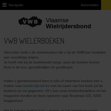
Navigatie
Aanmelden
Home
Vlaamse
Lid
Wielrijdersbond
Worden
VWB WIELERBOEKEN
Ledenvoordelen
Verzekering
Hieronder vindt u de wielerboeken die u bij de VWB kan bestellen
aan voordelige prijzen.
Fietsbijstand
Je hoeft niet bij de boekhandel langs, want de boeken komen
thuis in de bus: gemakkelijker én goedkoper.
Info
attest
ziekenfonds
Indien u geïnteresseerd bent in één of meerdere boeken kan u
mailen naar
boeken@vwb.be
met de naam van het boek (of de
Magazine
boeken) en uw gegevens. Of u kan onze boekenbestelbon uit het
magazine invullen en deze opsturen naar Bosstraat 101, 9255
Lidmaatschap
buggenhout.
voor
heel
Het te betalen bedrag kan u storten op het rekeningnummer: