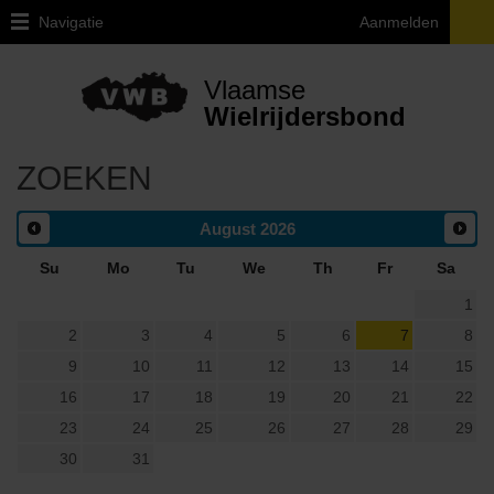
Navigatie
Aanmelden
Home
Vlaamse
Lid
Wielrijdersbond
Worden
Ledenvoordelen
Verzekering
Kalender
Kalender
Heroica
classics
Afgelastingen
Reglementen