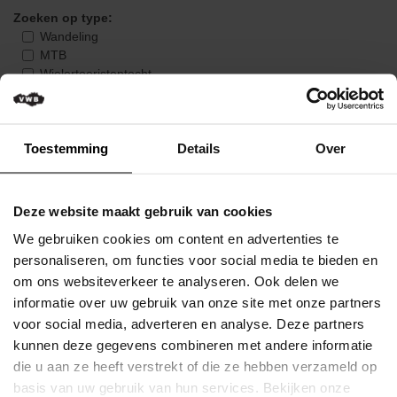
Evaluatieformulier
invullen
Mijn
evaluaties
Evenement
locator
Toestemming
Details
Over
Clubs
Downloads
Deze website maakt gebruik van cookies
We gebruiken cookies om content en advertenties te
Contact
personaliseren, om functies voor social media te bieden en
om ons websiteverkeer te analyseren. Ook delen we
informatie over uw gebruik van onze site met onze partners
voor social media, adverteren en analyse. Deze partners
kunnen deze gegevens combineren met andere informatie
die u aan ze heeft verstrekt of die ze hebben verzameld op
basis van uw gebruik van hun services. Bekijken onze