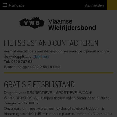
Navigatie
Aanmelden
Home
Vlaamse
Lid
Wielrijdersbond
Worden
FIETSBIJSTAND CONTACTEREN
Ledenvoordelen
Vermijd wachttijden aan de telefoon en vraag je bijstand aan via
Verzekering
de webapplicatie.
(klik hier)
Tel: 0800 787 62
Fietsbijstand
Buiten België: 0032 2 541 91 59
Info
attest
GRATIS FIETSBIJSTAND
ziekenfonds
Dit geldt voor RECREATIEVE – SPORTIEVE- WOON/
Magazine
WERKFIETSERS. ALLE types fietsen vallen onder deze bijstand,
inbegrepen E-BIKES.
Lidmaatschap
Onze partner – met wie wij een exclusief contract hebben - is
voor
binnen (gemiddeld) 45 minuten ter plaatse. Indien de fiets niet ter
heel