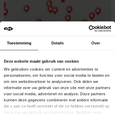
het
gezin
Kortingen
voor
leden
Opleidingen
Toestemming
Details
Over
Technische
info
over
Deze website maakt gebruik van cookies
de
We gebruiken cookies om content en advertenties te
fiets
personaliseren, om functies voor social media te bieden en
Fietshandelnetwerk
om ons websiteverkeer te analyseren. Ook delen we
informatie over uw gebruik van onze site met onze partners
Fietsvriendelijke
voor social media, adverteren en analyse. Deze partners
etablissementen
kunnen deze gegevens combineren met andere informatie
VWB
die u aan ze heeft verstrekt of die ze hebben verzameld op
Wielerkledij
basis van uw gebruik van hun services. Bekijken onze