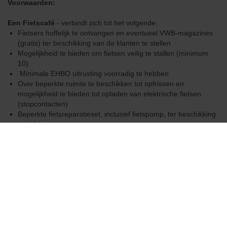
Voorwaarden:
Downloads
Een Fietscafé
- verbindt zich tot het volgende:
Fietsers hoffelijk te ontvangen en eventueel VWB-magazines
Contact
(gratis) ter beschikking van de klanten te stellen
Mogelijkheid te bieden om fietsen veilig te stallen (minimum
10)
Minimale EHBO uitrusting voorradig te hebben
Over beperkte ruimte te beschikken tot opfrissen en
mogelijkheid te bieden tot opladen van elektrische fietsen
(stopcontacten)
Beperkte fietsreparatieset, inclusief fietspomp, ter beschikking
te hebben
Informatie te geven omtrent nabijgelegen fietsroutes en
fietsreparatiepunten
Niet verbiedt om, mits het nemen van minstens 1 consumptie
per fietser, eigen voedsel te nuttigen
Een Brasserie/taverne
verbindt zich tot het volgende:
IDEM FIETSCAFÉ MET UITZONDERING OP HET
VOLGENDE:
De uitbater mag beslissen om (tijdens bepaalde uren of altijd)