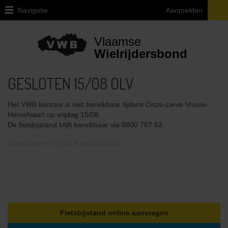
Navigatie
Aanmelden
Home
Vlaamse
Over
Wielrijdersbond
VWB
GESLOTEN 15/08 OLV
Juridische
vragen
ivm
Het VWB kantoor is niet bereikbaar tijdens Onze-Lieve-Vrouw-
de
Hemelvaart op vrijdag 15/08.
fiets
De fietsbijstand blijft bereikbaar via 0800 787 62
Provinciale
Gepubliceerd op 05 Augustus 2025
afgevaardigden
en
uitleendiensten
Ethiek
/
Integriteit
Fietsbijstand online aanvragen
/