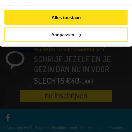
cookie policy
.
Controle
lidmaatschap
Alles toestaan
Lid
Worden
Aanpassen
Nog geen lid bij de grootste
Ledenvoordelen
wielerbond van Vlaanderen?
Verzekering
SCHRIJF JEZELF EN JE
Kalender
GEZIN DAN NU IN VOOR
Clubs
SLECHTS €40
/JAAR
Downloads
nu inschrijven
Contact
© Copyright VWB - Vlaamse Wielrijdersbond
- Alle rechten voorbehouden