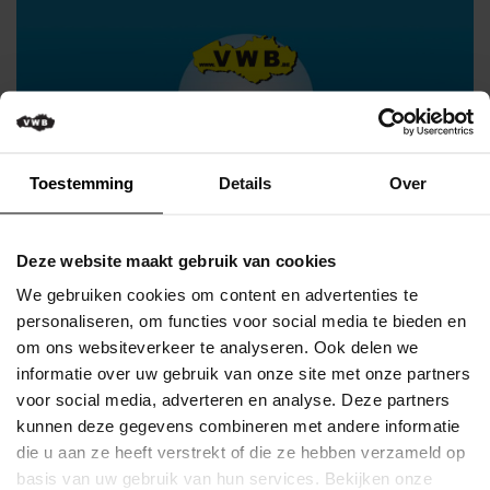
Verkeersregels
Media
&
wedstrijden
Klassementen
Toestemming
Details
Over
Miss
Flandrienne
VWB
Deze website maakt gebruik van cookies
Nieuws
VLAAMSE WIELRIJDERSBOND VZW
We gebruiken cookies om content en advertenties te
Volg ons ook op Facebook
Actueel
personaliseren, om functies voor social media te bieden en
om ons websiteverkeer te analyseren. Ook delen we
Artikels
VLAAMSE WIELRIJDERSBOND VZW
informatie over uw gebruik van onze site met onze partners
Volg ons ook op Instagram
voor social media, adverteren en analyse. Deze partners
Veelgestelde
kunnen deze gegevens combineren met andere informatie
vragen
/
die u aan ze heeft verstrekt of die ze hebben verzameld op
FAQ
basis van uw gebruik van hun services. Bekijken onze