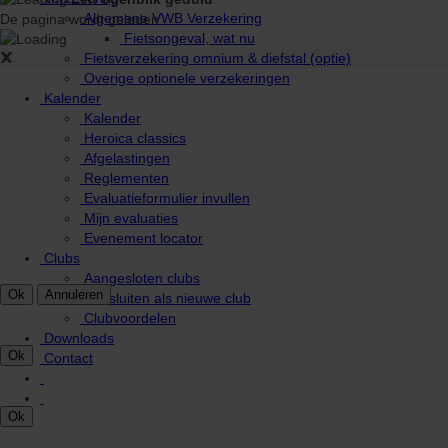
Algemene VWB Verzekering
De pagina wordt geladen
Fietsongeval, wat nu
Fietsverzekering omnium & diefstal (optie)
Overige optionele verzekeringen
Kalender
Kalender
Heroica classics
Afgelastingen
Reglementen
Evaluatieformulier invullen
Mijn evaluaties
Evenement locator
Clubs
Aangesloten clubs
Aansluiten als nieuwe club
Clubvoordelen
Downloads
Contact