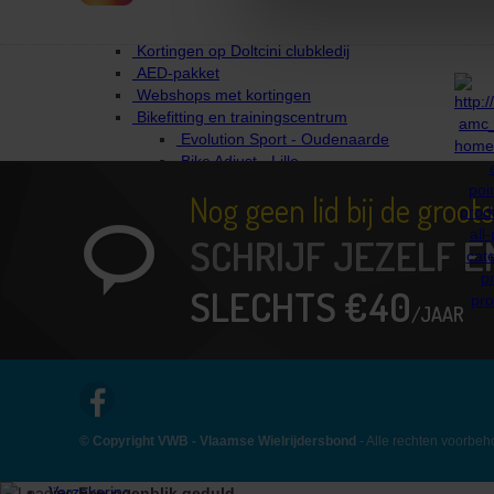
Kortingen voor leden
Sportdrank - CONCAP
Kortingen op Doltcini clubkledij
AED-pakket
Webshops met kortingen
Bikefitting en trainingscentrum
Evolution Sport - Oudenaarde
Bike Adjust - Lille
MVPerformance
Nog geen lid bij de groo
Cycling Clinic
Opleidingen
SCHRIJF JEZELF E
Technische info over de fiets
Fietshandelnetwerk
SLECHTS €40
Fietsvriendelijke etablissementen
/JAAR
VWB Wielerkledij
VWB Wielerboeken
GPX info en routes
GPX routes
GPX op je toestel - info
Identiteitskaart als lidkaart
© Copyright VWB - Vlaamse Wielrijdersbond
- Alle rechten voorbe
Medische vragen
Help
Verzekering
Een ogenblik geduld