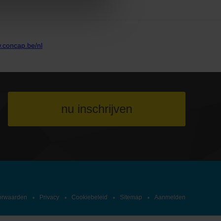
nu inschrijven
orwaarden
Privacy
Cookiebeleid
Sitemap
Aanmelden