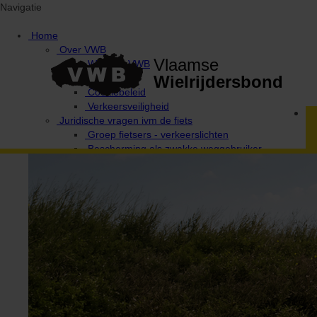
Navigatie
Home
Over VWB
Vlaamse
Waarom VWB
Privacy
Wielrijdersbond
Cookiebeleid
Verkeersveiligheid
Juridische vragen ivm de fiets
Groep fietsers - verkeerslichten
Bescherming als zwakke weggebruiker
Provinciale afgevaardigden en uitleendiensten
Ethiek / Integriteit / Verkeersregels
Fiets Wijs!
Campagne Fietsen in harmonie
De 10 geboden van de wielertoerist / MTB'er
Verkeerswetgeving voor fietsers
Antidoping
Verantwoordelijke Integriteit / Ethiek
Media & wedstrijden
VWB Foto-Challenges
Foto-challenge 2020