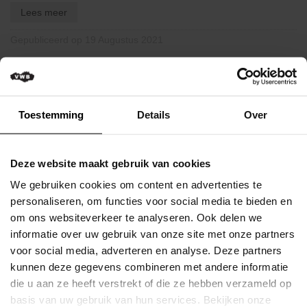
Verkeersregels
Lees meer
Media
Gepubliceerd op 19 Augustus 2021
&
wedstrijden
Klassementen
Toestemming
Details
Over
Miss
Flandrienne
Fietsbijstand online aanvragen
VWB
Deze website maakt gebruik van cookies
Nieuws
We gebruiken cookies om content en advertenties te
Actueel
personaliseren, om functies voor social media te bieden en
om ons websiteverkeer te analyseren. Ook delen we
Artikels
informatie over uw gebruik van onze site met onze partners
voor social media, adverteren en analyse. Deze partners
Veelgestelde
kunnen deze gegevens combineren met andere informatie
vragen
/
die u aan ze heeft verstrekt of die ze hebben verzameld op
FAQ
basis van uw gebruik van hun services. Bekijken onze