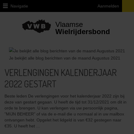
Navigatie
Aanmelden
Home
Vlaamse
Over
Wielrijdersbond
VWB
Juridische
vragen
Je bekijkt alle blog berichten van de maand
Augustus 2021
ivm
de
VERLENGINGEN KALENDERJAAR
fiets
2022 GESTART
Provinciale
afgevaardigden
en
Beste leden De verlengingen voor het kalenderjaar 2022 zijn bij
uitleendiensten
deze van gestart gegaan. U heeft de tijd tot 31/12/2021 om dit in
orde te brengen. U kan verlengen via uw persoonlijk pagina,
Ethiek
"MIJN BEHEER" of via de e-mail die u normaal al in uw mailbox
/
ontvangen hebt. Opgelet het lidgeld is van €32 gestegen naar
Integriteit
€35. U heeft het ...
/