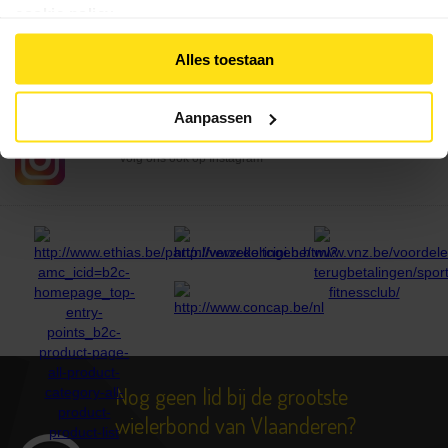
cookie policy
.
Controle
lidmaatschap
Alles toestaan
VLAAMSE WIELRIJDERSBOND VZW
Lid
Volg ons ook op Facebook
Worden
Aanpassen
Ledenvoordelen
VLAAMSE WIELRIJDERSBOND VZW
Volg ons ook op Instagram
Verzekering
Kalender
Clubs
Downloads
Contact
Nog geen lid bij de grootste
wielerbond van Vlaanderen?