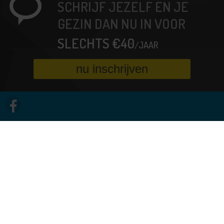
SCHRIJF JEZELF EN JE
GEZIN DAN NU IN VOOR
SLECHTS €40
/JAAR
nu inschrijven
© Copyright VWB - Vlaamse Wielrijdersbond
- Alle rechten voorbehouden
Algemene voorwaarden
Privacy
Cookiebeleid