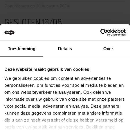
Verkeersregels
Gepubliceerd op 19 Augustus 2024
Media
GESLOTEN 16/08
&
wedstrijden
Op vrijdag 16 augustus zal het VWB kantoor niet bereikbaar zijn.
Klassementen
Wij maken de brug naar aanleiding van Onze-Lieve-Vrouw
Hemelvaart op donderdag 15 augustus.
Toestemming
Details
Over
Miss
Flandrienne
Lees meer
VWB
Deze website maakt gebruik van cookies
Gepubliceerd op 14 Augustus 2024
Nieuws
We gebruiken cookies om content en advertenties te
DONDERDAGNAMIDDAG 8
Actueel
personaliseren, om functies voor social media te bieden en
om ons websiteverkeer te analyseren. Ook delen we
AUGUSTUS WEBSITE BEPERKT
Artikels
informatie over uw gebruik van onze site met onze partners
BEREIKBAAR
voor social media, adverteren en analyse. Deze partners
Veelgestelde
kunnen deze gegevens combineren met andere informatie
vragen
/
die u aan ze heeft verstrekt of die ze hebben verzameld op
Omwille van een administratieve omschakkeling i.f.v. de
FAQ
verlenging van de lidgelden zal de website op donderdag 8
basis van uw gebruik van hun services. Bekijken onze