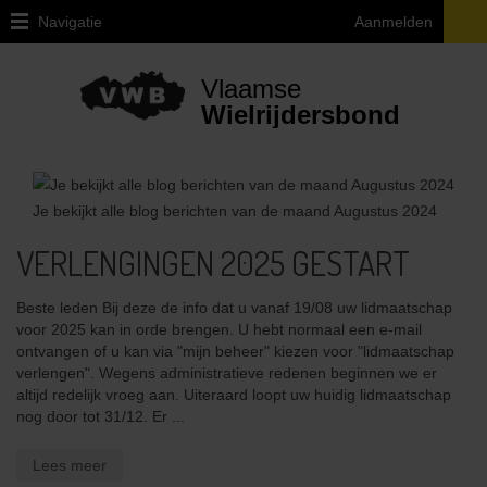
Navigatie
Aanmelden
Home
Vlaamse
Over
Wielrijdersbond
VWB
Juridische
vragen
Je bekijkt alle blog berichten van de maand
Augustus 2024
ivm
de
VERLENGINGEN 2025 GESTART
fiets
Provinciale
Beste leden Bij deze de info dat u vanaf 19/08 uw lidmaatschap
afgevaardigden
voor 2025 kan in orde brengen. U hebt normaal een e-mail
en
ontvangen of u kan via "mijn beheer" kiezen voor "lidmaatschap
uitleendiensten
verlengen". Wegens administratieve redenen beginnen we er
altijd redelijk vroeg aan. Uiteraard loopt uw huidig lidmaatschap
Ethiek
nog door tot 31/12. Er ...
/
Integriteit
Lees meer
/