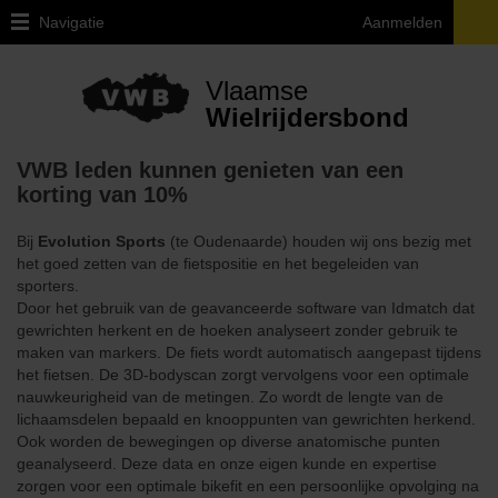
Navigatie
Aanmelden
Home
Vlaamse
Lid
Wielrijdersbond
Worden
VWB leden kunnen genieten van een
Ledenvoordelen
korting van 10%
Verzekering
Bij
Evolution Sports
(te Oudenaarde) houden wij ons bezig met
het goed zetten van de fietspositie en het begeleiden van
Fietsbijstand
sporters.
Door het gebruik van de geavanceerde software van Idmatch dat
Info
gewrichten herkent en de hoeken analyseert zonder gebruik te
attest
maken van markers. De fiets wordt automatisch aangepast tijdens
ziekenfonds
het fietsen. De 3D-bodyscan zorgt vervolgens voor een optimale
nauwkeurigheid van de metingen. Zo wordt de lengte van de
Magazine
lichaamsdelen bepaald en knooppunten van gewrichten herkend.
Ook worden de bewegingen op diverse anatomische punten
Lidmaatschap
geanalyseerd. Deze data en onze eigen kunde en expertise
voor
zorgen voor een optimale bikefit en een persoonlijke opvolging na
heel