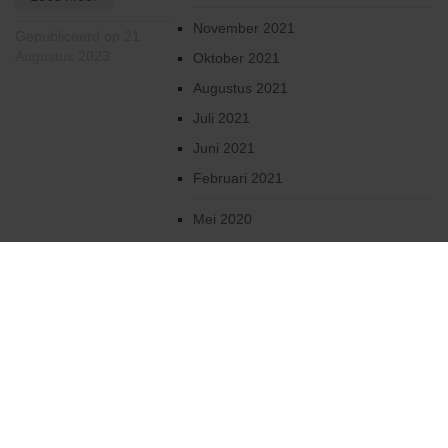
November 2021
Gepubliceerd op 21
Augustus 2023
Oktober 2021
Augustus 2021
Juli 2021
Juni 2021
Februari 2021
Mei 2020
April 2020
Maart 2020
Februari 2020
Januari 2020
December 2019
Oktober 2019
2019