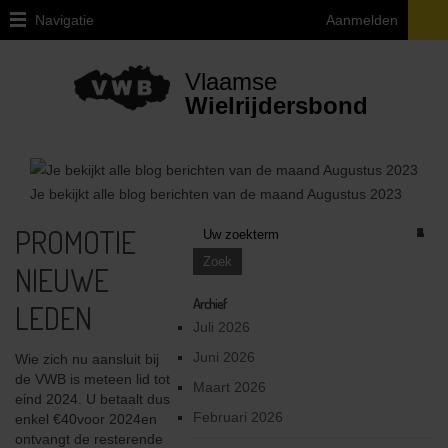
Navigatie
Aanmelden
Home
Vlaamse
Over
Wielrijdersbond
VWB
Juridische
vragen
Je bekijkt alle blog berichten van de maand
Augustus 2023
ivm
de
PROMOTIE
1
1
1
1
1
2
1
1
1
1
3
2
1
2
2
1
1
1
2
2
2
3
1
2
1
2
1
2
2
1
1
3
1
3
1
2
2
4
1
1
1
3
3
5
2
4
2
3
4
5
1
4
2
1
1
1
1
1
1
1
1
2
1
1
fiets
NIEUWE
Provinciale
afgevaardigden
Archief
LEDEN
en
Juli 2026
uitleendiensten
Juni 2026
Wie zich nu aansluit bij
Ethiek
de VWB is meteen lid tot
Maart 2026
/
eind 2024. U betaalt dus
Integriteit
Februari 2026
enkel €40voor 2024en
/
ontvangt de resterende