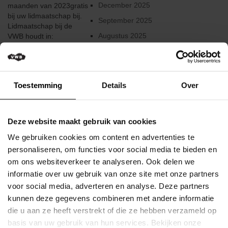
Verkeersregels
December 2025
maanden van 2023gratis
bij uw lidmaatschap bij.
September 2025
Media
Lidmaatschap bij de
&
Augustus 2025
VWB houdt in:
wedstrijden
Sportverzekering:
Juni 2025
Lichamelijke ongevallen,
Klassementen
Februari 2025
burgerlijke
aansprakelijkheid en
Januari 2025
Toestemming
Details
Over
Miss
rechtsbijstand (dit bij
Flandrienne
fietsen, maar ook bij
December 2024
zwemmen, ...
VWB
Augustus 2024
Deze website maakt gebruik van cookies
Nieuws
Lees meer
Juni 2024
We gebruiken cookies om content en advertenties te
Actueel
Mei 2024
personaliseren, om functies voor social media te bieden en
Gepubliceerd op 22
Augustus 2023
om ons websiteverkeer te analyseren. Ook delen we
Maart 2024
Artikels
informatie over uw gebruik van onze site met onze partners
Februari 2024
VWB
voor social media, adverteren en analyse. Deze partners
Veelgestelde
kunnen deze gegevens combineren met andere informatie
vragen
December 2023
CURSUSSEN
/
die u aan ze heeft verstrekt of die ze hebben verzameld op
Oktober 2023
FAQ
basis van uw gebruik van hun services. Bekijken onze