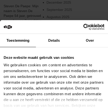
Verkeersregels
December 2025
Steven De Paepe: Mijn
September 2025
naam is Steven De
Media
Paepe 54 jaar, getrouwd
&
Augustus 2025
en vader van 2 prachtige
wedstrijden
Juni 2025
dochters (13 en 15 jaar).
In augustus 2023 werd
Klassementen
Februari 2025
bij mij agressieve
Januari 2025
leverkanker vastgesteld.
Toestemming
Details
Over
Miss
De tumor werd snel
Flandrienne
December 2024
operatief verwijderd
maar vier maanden later
VWB
Augustus 2024
Deze website maakt gebruik van cookies
keerde de kanker helaas
Nieuws
Juni 2024
terug, uitgezaaid in mijn
We gebruiken cookies om content en advertenties te
lever. De ziekte is
Actueel
Mei 2024
personaliseren, om functies voor social media te bieden en
vandaag niet meer te
om ons websiteverkeer te analyseren. Ook delen we
Maart 2024
genezen, enkel ...
Artikels
informatie over uw gebruik van onze site met onze partners
Februari 2024
voor social media, adverteren en analyse. Deze partners
Veelgestelde
Lees meer
kunnen deze gegevens combineren met andere informatie
vragen
December 2023
/
Gepubliceerd op 09
die u aan ze heeft verstrekt of die ze hebben verzameld op
Oktober 2023
FAQ
Februari 2026
basis van uw gebruik van hun services. Bekijken onze