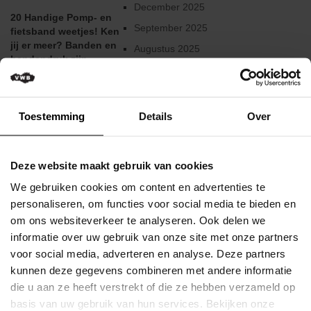
Verkeersregels
December 2025
20 Handige Pomp- en
September 2025
fietsband weetjes! Ken
Media
jij er meer?
Banden en
&
Augustus 2025
bandendruk zijn
wedstrijden
Juni 2025
belangrijk. Hoe ga jij
ermee om? We geven
Klassementen
Februari 2025
je hier graag een
Januari 2025
aantal tips. Heb jij zelf
Toestemming
Details
Over
Miss
nog een extra tip? Mail
Flandrienne
December 2024
deze dan naar
machiel.koppels@sks-
VWB
Augustus 2024
Deze website maakt gebruik van cookies
germany.com
. Je
Nieuws
Juni 2024
maakt dan kans op ...
We gebruiken cookies om content en advertenties te
Actueel
Mei 2024
personaliseren, om functies voor social media te bieden en
Lees meer
om ons websiteverkeer te analyseren. Ook delen we
Maart 2024
Artikels
informatie over uw gebruik van onze site met onze partners
Gepubliceerd op 03
Februari 2024
voor social media, adverteren en analyse. Deze partners
Veelgestelde
Januari 2022
kunnen deze gegevens combineren met andere informatie
vragen
December 2023
/
die u aan ze heeft verstrekt of die ze hebben verzameld op
Oktober 2023
FAQ
basis van uw gebruik van hun services. Bekijken onze