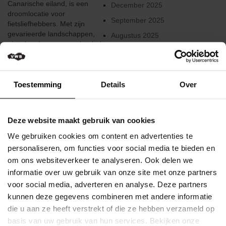
Canarische eiland, is een
Verkeersregels
December 2025
droomlocatie voor
September 2025
fietsliefhebbers. Met zijn
Media
gevarieerde landschappen,
&
Augustus 2025
uitstekende wegen en het hele
wedstrijden
Juni 2025
jaar door mild klimaat is het de
ideale plek voor een fietsreis.
Klassementen
Februari 2025
Van ritten langs de kust tot
Januari 2025
Toestemming
Details
Over
stevige beklimmingen richting
Miss
de top van El Teide, de
Flandrienne
December 2024
hoogste berg van Spanje.
Professionele wielerteams ...
VWB
Augustus 2024
Deze website maakt gebruik van cookies
Nieuws
Juni 2024
We gebruiken cookies om content en advertenties te
Lees meer
Actueel
Mei 2024
personaliseren, om functies voor social media te bieden en
Gepubliceerd op 17 Juni 2025
om ons websiteverkeer te analyseren. Ook delen we
Maart 2024
Artikels
informatie over uw gebruik van onze site met onze partners
Februari 2024
voor social media, adverteren en analyse. Deze partners
Veelgestelde
kunnen deze gegevens combineren met andere informatie
vragen
December 2023
/
die u aan ze heeft verstrekt of die ze hebben verzameld op
Oktober 2023
FAQ
basis van uw gebruik van hun services. Bekijken onze