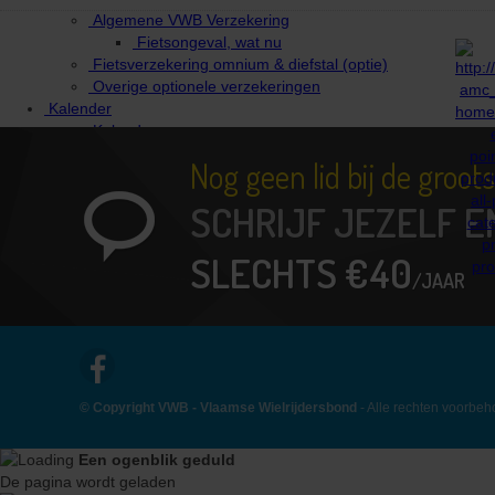
Algemene VWB Verzekering
Fietsongeval, wat nu
Fietsverzekering omnium & diefstal (optie)
Overige optionele verzekeringen
Kalender
Kalender
Heroica classics
Nog geen lid bij de groo
Afgelastingen
Reglementen
SCHRIJF JEZELF E
Evaluatieformulier invullen
Mijn evaluaties
SLECHTS €40
Evenement locator
/JAAR
Clubs
Aangesloten clubs
Aansluiten als nieuwe club
Clubvoordelen
Downloads
Contact
© Copyright VWB - Vlaamse Wielrijdersbond
- Alle rechten voorbe
Een ogenblik geduld
De pagina wordt geladen