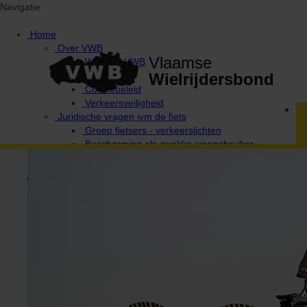
Navigatie
Home
Over VWB
Vlaamse
Waarom VWB
Privacy
Wielrijdersbond
Cookiebeleid
Verkeersveiligheid
Juridische vragen ivm de fiets
Groep fietsers - verkeerslichten
Bescherming als zwakke weggebruiker
Provinciale afgevaardigden en uitleendiensten
Ethiek / Integriteit / Verkeersregels
Fiets Wijs!
Campagne Fietsen in harmonie
De 10 geboden van de wielertoerist / MTB'er
Verkeerswetgeving voor fietsers
Antidoping
Verantwoordelijke Integriteit / Ethiek
Media & wedstrijden
VWB Foto-Challenges
Foto-challenge 2020