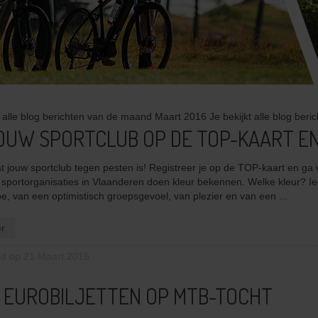
Je bekijkt alle blog be
OUW SPORTCLUB OP DE TOP-KAART EN
at jouw sportclub tegen pesten is! Registreer je op de TOP-kaart en ga 
alle sportorganisaties in Vlaanderen doen kleur bekennen. Welke kleur? 
be, van een optimistisch groepsgevoel, van plezier en van een ...
r
rd op 21 Maart 2016
 EUROBILJETTEN OP MTB-TOCHT