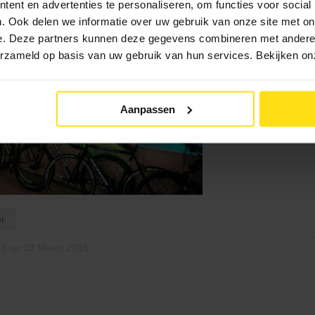
ent en advertenties te personaliseren, om functies voor social
n de prijsuitreiking 2016 zijn nu terug te vinden op de website.
e
HIER
bekijken.
. Ook delen we informatie over uw gebruik van onze site met on
e. Deze partners kunnen deze gegevens combineren met andere i
verzameld op basis van uw gebruik van hun services. Bekijken o
Aanpassen
r
rd op 03 Maart 2016