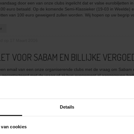
andaag door een van onze clubs ingelicht dat er valse eurobiljetten i
 100 euro betaald. Op de komende Semi-Klassieker (19-03 in Weelde) en
etten van 100 euro geweigerd zullen worden. Wij hopen op uw begrip vo
r
rd op 17 Maart 2016
ET VOOR SABAM EN BILLIJKE VERGOE
een email van een onze organiserende clubs met de vraag om Sabam n
gecontacteerd met de vraag of zij hun evenement al aangegeven had
eronder Sabam en Billijke vergoeding kort toelichten. Eerst en vooral ...
r
Details
rd op 14 Maart 2016
S PRIJSUITREIKING 2016
 van cookies