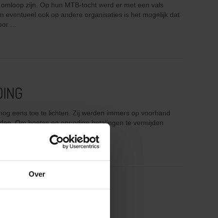
n omloop zijn. Op hun MTB-tocht werd er met een vals
 eventueel ook op andere organisaties is het mogelijk dat
or ...
DING
og eens toe te lichten. Zij werden immers op voorhand
den. Om boetes en onnodige betalingen te vermijden
Over