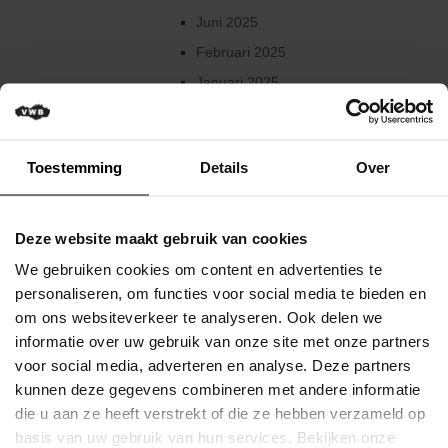
Verkeersregels
Juni 2025
Media
Februari 2025
&
Januari 2025
wedstrijden
December 2024
Klassementen
Augustus 2024
Toestemming
Details
Over
Miss
Juni 2024
Flandrienne
Mei 2024
VWB
Deze website maakt gebruik van cookies
Maart 2024
Nieuws
We gebruiken cookies om content en advertenties te
Februari 2024
Actueel
personaliseren, om functies voor social media te bieden en
December 2023
om ons websiteverkeer te analyseren. Ook delen we
Artikels
informatie over uw gebruik van onze site met onze partners
Oktober 2023
voor social media, adverteren en analyse. Deze partners
Veelgestelde
2023
kunnen deze gegevens combineren met andere informatie
vragen
Augustus 2023
/
die u aan ze heeft verstrekt of die ze hebben verzameld op
FAQ
Mei 2023
basis van uw gebruik van hun services. Bekijken onze